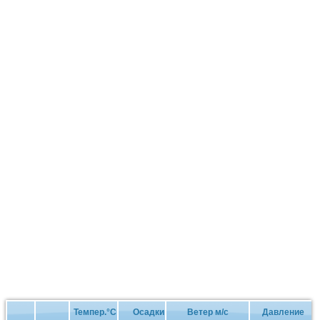
Темпер.°C
Осадки
Ветер м/с
Давление