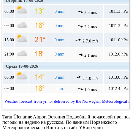
Вторник 18-08-2026
03:00
0 mm
1011.3 hPa
2.3 m/s
09:00
0 mm
1011.3 hPa
2.2 m/s
15:00
0 mm
1011.0 hPa
2.7.0 m/s
21:00
0 mm
1012.6 hPa
2.1 m/s
Среда 19-08-2026
03:00
0 mm
1013.0 hPa
2.1.0 m/s
09:00
mm
1012.4 hPa
1.9 m/s
Weather forecast from yr.no, delivered by the Norwegian Meteorological In
Tartu Ülenurme Airport Эстония Подробный почасовой прогноз
погоды на неделю на русском. По данным Норвежского
Метеорологического Института сайт YR.no урно