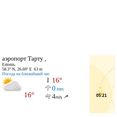
аэропорт Тарту ,
Estonia,
58.3° N, 26.69° E 63 m
Погода на ближайший час
16°
0
mm
16°
4
05:21
m/s