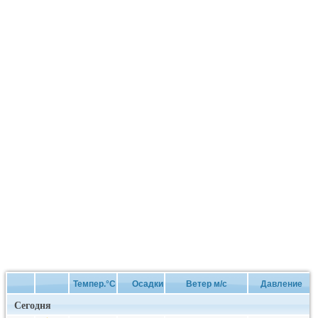
Темпер.°C
Осадки
Ветер м/с
Давление
Сегодня