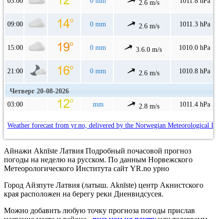
03:00
0 mm
1011.8 hPa
2.6 m/s
09:00
0 mm
1011.3 hPa
2.6 m/s
15:00
0 mm
1010.0 hPa
3.6.0 m/s
21:00
0 mm
1010.8 hPa
2.6 m/s
Четверг 20-08-2026
03:00
mm
1011.4 hPa
2.8 m/s
Weather forecast from yr.no, delivered by the Norwegian Meteorological In
Айнажи Aknīste Латвия Подробный почасовой прогноз
погоды на неделю на русском. По данным Норвежского
Метеорологического Института сайт YR.no урно
Город Айзпуте Латвия (латыш. Aknīste) центр Акнистского
края расположен на берегу реки Диенвидсусея.
Можно добавить любую точку прогноза погоды прислав