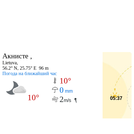
Акнисте ,
Lietuva,
56.2° N, 25.75° E 96 m
Погода на ближайший час
10°
0
mm
10°
2
05:37
m/s