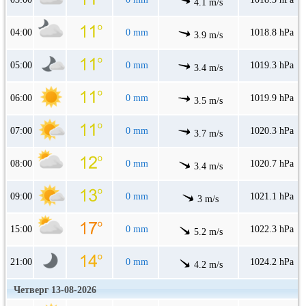
4.1 m/s
04:00
0 mm
1018.8 hPa
3.9 m/s
05:00
0 mm
1019.3 hPa
3.4 m/s
06:00
0 mm
1019.9 hPa
3.5 m/s
07:00
0 mm
1020.3 hPa
3.7 m/s
08:00
0 mm
1020.7 hPa
3.4 m/s
09:00
0 mm
1021.1 hPa
3 m/s
15:00
0 mm
1022.3 hPa
5.2 m/s
21:00
0 mm
1024.2 hPa
4.2 m/s
Четверг 13-08-2026