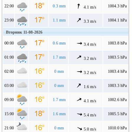
22:00
0.3 mm
1004.3 hPa
4.1 m/s
23:00
1.1 mm
1004.1 hPa
3.3 m/s
Вторник 11-08-2026
00:00
0.6 mm
1003.8 hPa
3.4 m/s
01:00
1.7 mm
1003.5 hPa
3.2 m/s
02:00
0 mm
1003.4 hPa
3.2 m/s
03:00
0 mm
1003.3 hPa
1.6 m/s
09:00
1.7 mm
1002.6 hPa
4.1 m/s
15:00
1.6 mm
1005.5 hPa
5.4 m/s
21:00
0 mm
1010.0 hPa
5.0 m/s