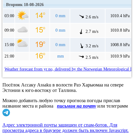
Вторник 18-08-2026
03:00
0 mm
1010.4 hPa
2.6 m/s
09:00
0 mm
1010.8 hPa
2.7 m/s
15:00
0 mm
1008.8 hPa
3.2 m/s
21:00
mm
1010.9 hPa
2.5 m/s
Weather forecast from yr.no, delivered by the Norwegian Meteorological In
Посёлок Ассаку Assaku в волости Раэ Харьюмаа на севере
Эстонии к юго-востоку от Таллина.
Можно добавить любую точку прогноза погоды прислав
название места и района
письмом на почту
или телеграмм
Адрес электронной почты защищен от спам-ботов. Для
просмотра адреса в браузере должен быть включен Javascript.