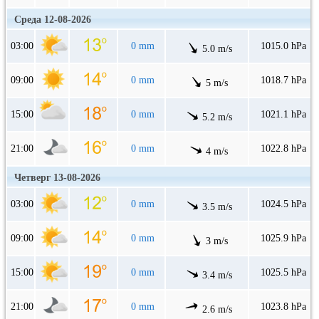
Среда 12-08-2026
03:00
0 mm
1015.0 hPa
5.0 m/s
09:00
0 mm
1018.7 hPa
5 m/s
15:00
0 mm
1021.1 hPa
5.2 m/s
21:00
0 mm
1022.8 hPa
4 m/s
Четверг 13-08-2026
03:00
0 mm
1024.5 hPa
3.5 m/s
09:00
0 mm
1025.9 hPa
3 m/s
15:00
0 mm
1025.5 hPa
3.4 m/s
21:00
0 mm
1023.8 hPa
2.6 m/s