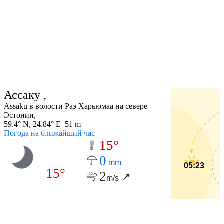
Ассаку ,
Assaku в волости Раэ Харьюмаа на севере
Эстонии,
59.4° N, 24.84° E 51 m
Погода на ближайший час
15°
0
mm
05:23
15°
2
m/s