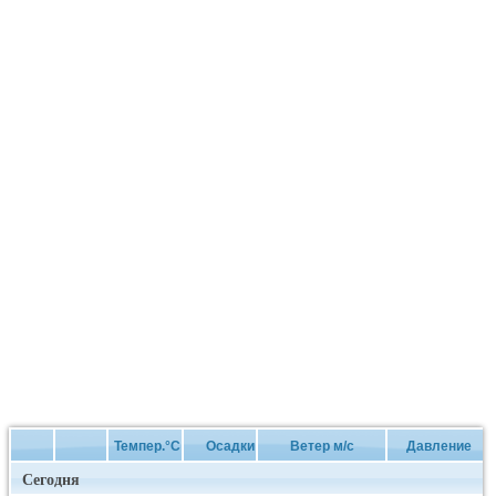
Темпер.°C
Осадки
Ветер м/с
Давление
Сегодня