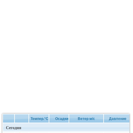
Темпер.°C
Осадки
Ветер м/с
Давление
Сегодня