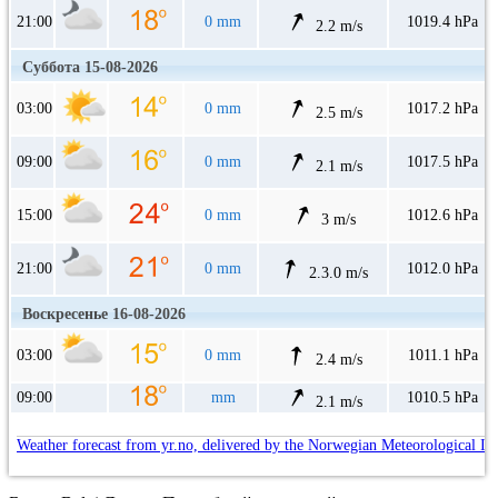
21:00
0 mm
1019.4 hPa
2.2 m/s
Суббота 15-08-2026
03:00
0 mm
1017.2 hPa
2.5 m/s
09:00
0 mm
1017.5 hPa
2.1 m/s
15:00
0 mm
1012.6 hPa
3 m/s
21:00
0 mm
1012.0 hPa
2.3.0 m/s
Воскресенье 16-08-2026
03:00
0 mm
1011.1 hPa
2.4 m/s
09:00
mm
1010.5 hPa
2.1 m/s
Weather forecast from yr.no, delivered by the Norwegian Meteorological In