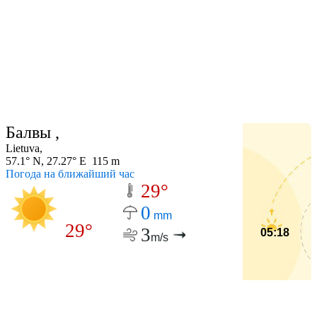
Балвы ,
Lietuva,
57.1° N, 27.27° E 115 m
Погода на ближайший час
29°
0
mm
29°
3
05:18
m/s