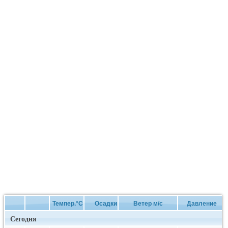
Темпер.°C
Осадки
Ветер м/с
Давление
Сегодня