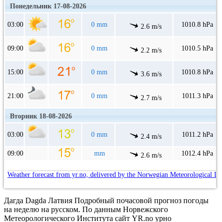
Понедельник 17-08-2026
03:00
0 mm
1010.8 hPa
2.6 m/s
09:00
0 mm
1010.5 hPa
2.2 m/s
15:00
0 mm
1010.8 hPa
3.6 m/s
21:00
0 mm
1011.3 hPa
2.7 m/s
Вторник 18-08-2026
03:00
0 mm
1011.2 hPa
2.4 m/s
09:00
mm
1012.4 hPa
2.6 m/s
Weather forecast from yr.no, delivered by the Norwegian Meteorological In
Дагда Dagda Латвия Подробный почасовой прогноз погоды
на неделю на русском. По данным Норвежского
Метеорологического Института сайт YR.no урно