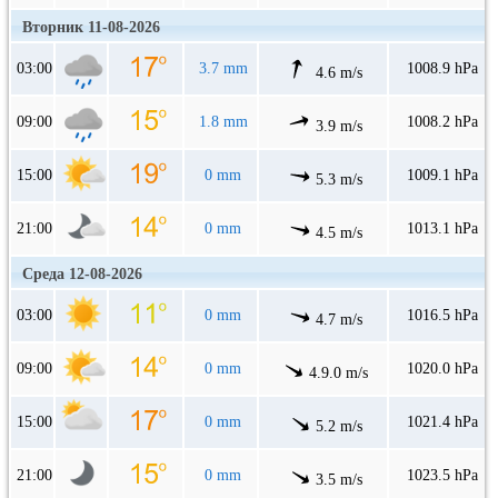
Вторник 11-08-2026
03:00
3.7 mm
1008.9 hPa
4.6 m/s
09:00
1.8 mm
1008.2 hPa
3.9 m/s
15:00
0 mm
1009.1 hPa
5.3 m/s
21:00
0 mm
1013.1 hPa
4.5 m/s
Среда 12-08-2026
03:00
0 mm
1016.5 hPa
4.7 m/s
09:00
0 mm
1020.0 hPa
4.9.0 m/s
15:00
0 mm
1021.4 hPa
5.2 m/s
21:00
0 mm
1023.5 hPa
3.5 m/s