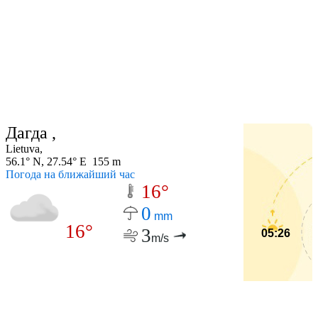
Дагда ,
Lietuva,
56.1° N, 27.54° E 155 m
Погода на ближайший час
16°
0
mm
16°
3
05:26
m/s