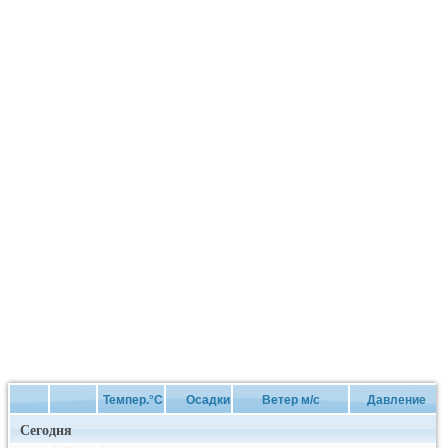
Темпер.°C
Осадки
Ветер м/с
Давление
Сегодня