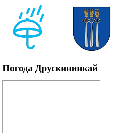
Погода Друскининкай