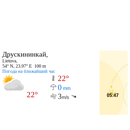
Друскининкай,
Lietuva,
54° N, 23.97° E 100 m
Погода на ближайший час
22°
0
mm
22°
3
05:47
m/s