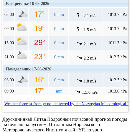
Воскресенье 16-08-2026
03:00
0 mm
1013.7 hPa
2.1 m/s
09:00
0 mm
1013.7 hPa
1.5 m/s
15:00
0 mm
1011.7 hPa
2.1 m/s
21:00
0 mm
1012.7 hPa
2.2 m/s
Понедельник 17-08-2026
03:00
0 mm
1012.3 hPa
1.8 m/s
09:00
mm
1013.0 hPa
1.5.0 m/s
Weather forecast from yr.no, delivered by the Norwegian Meteorological In
Друскининкай Литва Подробный почасовой прогноз погоды
на неделю на русском. По данным Норвежского
Метеорологического Института сайт YR.no урно