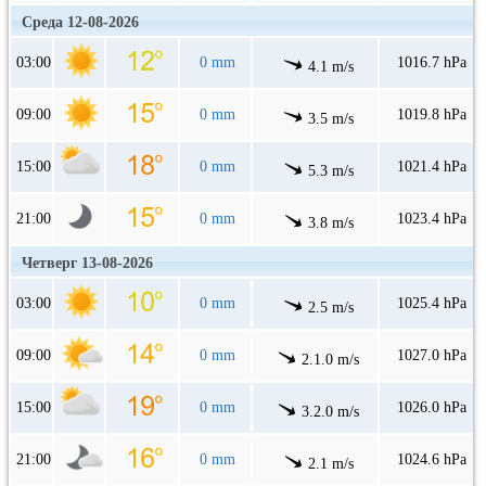
Среда 12-08-2026
03:00
0 mm
1016.7 hPa
4.1 m/s
09:00
0 mm
1019.8 hPa
3.5 m/s
15:00
0 mm
1021.4 hPa
5.3 m/s
21:00
0 mm
1023.4 hPa
3.8 m/s
Четверг 13-08-2026
03:00
0 mm
1025.4 hPa
2.5 m/s
09:00
0 mm
1027.0 hPa
2.1.0 m/s
15:00
0 mm
1026.0 hPa
3.2.0 m/s
21:00
0 mm
1024.6 hPa
2.1 m/s