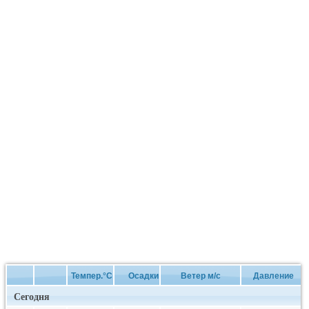
Темпер.°C
Осадки
Ветер м/с
Давление
Сегодня