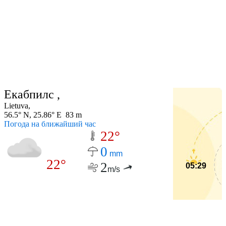
Екабпилс ,
Lietuva,
56.5° N, 25.86° E 83 m
Погода на ближайший час
22°
0
mm
22°
2
05:29
m/s