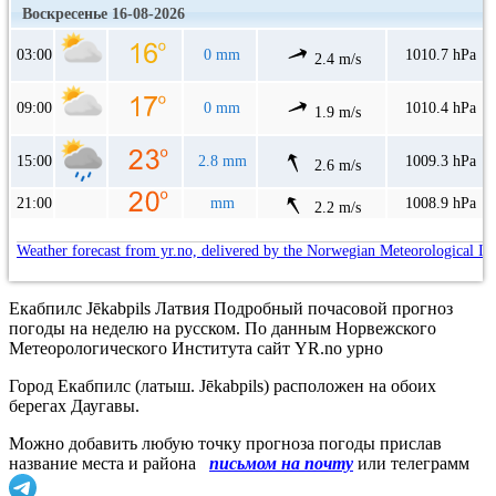
Воскресенье 16-08-2026
03:00
0 mm
1010.7 hPa
2.4 m/s
09:00
0 mm
1010.4 hPa
1.9 m/s
15:00
2.8 mm
1009.3 hPa
2.6 m/s
21:00
mm
1008.9 hPa
2.2 m/s
Weather forecast from yr.no, delivered by the Norwegian Meteorological In
Екабпилс Jēkabpils Латвия Подробный почасовой прогноз
погоды на неделю на русском. По данным Норвежского
Метеорологического Института сайт YR.no урно
Город Екабпилс (латыш. Jēkabpils) расположен на обоих
берегах Даугавы.
Можно добавить любую точку прогноза погоды прислав
название места и района
письмом на почту
или телеграмм