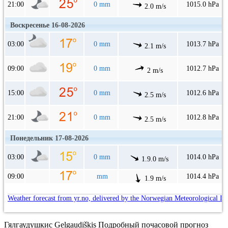
21:00
0 mm
1015.0 hPa
2.0 m/s
Воскресенье 16-08-2026
03:00
0 mm
1013.7 hPa
2.1 m/s
09:00
0 mm
1012.7 hPa
2 m/s
15:00
0 mm
1012.6 hPa
2.5 m/s
21:00
0 mm
1012.8 hPa
2.5 m/s
Понедельник 17-08-2026
03:00
0 mm
1014.0 hPa
1.9.0 m/s
09:00
mm
1014.4 hPa
1.9 m/s
Weather forecast from yr.no, delivered by the Norwegian Meteorological In
Гялгаудушкис Gelgaudiškis Подробный почасовой прогноз