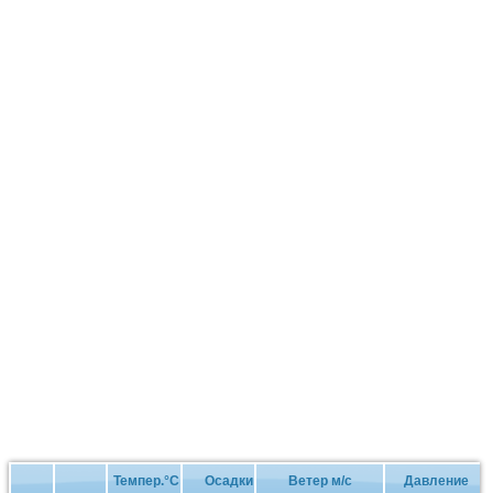
Темпер.°C
Осадки
Ветер м/с
Давление