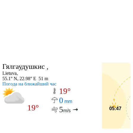
Гялгаудушкис ,
Lietuva,
55.1° N, 22.98° E 51 m
Погода на ближайший час
19°
0
mm
19°
5
05:47
m/s