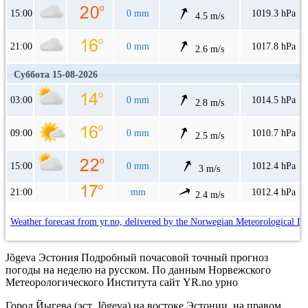
15:00
0 mm
1019.3 hPa
4.5 m/s
21:00
0 mm
1017.8 hPa
2.6 m/s
Суббота 15-08-2026
03:00
0 mm
1014.5 hPa
2.8 m/s
09:00
0 mm
1010.7 hPa
2.5 m/s
15:00
0 mm
1012.4 hPa
3 m/s
21:00
mm
1012.4 hPa
2.4 m/s
Weather forecast from yr.no, delivered by the Norwegian Meteorological In
Jõgeva Эстония Подробный почасовой точный прогноз
погоды на неделю на русском. По данным Норвежского
Метеорологического Института сайт YR.no урно
Город Йыгева (эст. Jõgeva) на востоке Эстонии, на правом