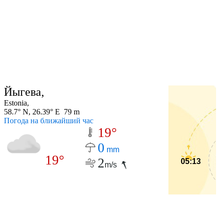
Йыгева,
Estonia,
58.7° N, 26.39° E 79 m
Погода на ближайший час
19°
0
mm
19°
2
05:13
m/s