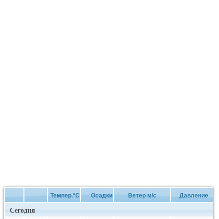
Темпер.°C
Осадки
Ветер м/с
Давление
Сегодня