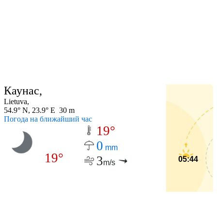
Каунас,
Lietuva,
54.9° N, 23.9° E 30 m
Погода на ближайший час
19°
0
mm
19°
3
05:44
m/s