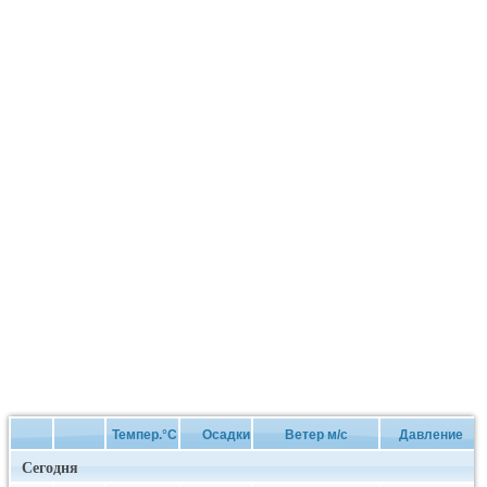
Темпер.°C
Осадки
Ветер м/с
Давление
Сегодня