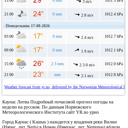
15:00
0 mm
1011.5 hPa
3 m/s
21:00
0 mm
1012.4 hPa
2.8 m/s
Понедельник 17-08-2026
03:00
0 mm
1012.7 hPa
2.4 m/s
09:00
0 mm
1012.1 hPa
1.9 m/s
15:00
2.3 mm
1012.0 hPa
2.3.0 m/s
21:00
mm
1012.8 hPa
2.1 m/s
Weather forecast from yr.no, delivered by the Norwegian Meteorological In
Каунас Литва Подробный почасовой прогноз погоды на
неделю на русском. По данным Норвежского
Метеорологического Института сайт YR.no урно
Город Каунас ( Kaunas ) находится у впадения реки Вилии
(Нярис, лит. Neris) в Неман (Нямунас, лит. Nemunas) вблизи