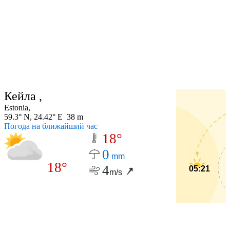
Кейла ,
Estonia,
59.3° N, 24.42° E 38 m
Погода на ближайший час
18°
0
mm
18°
4
05:21
m/s