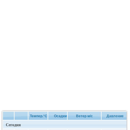
Темпер.°C
Осадки
Ветер м/с
Давление
Сегодня