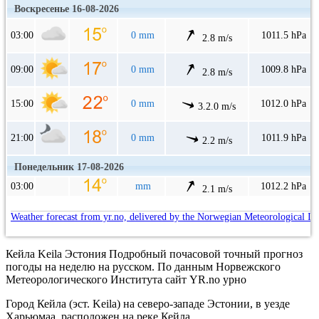
Воскресенье 16-08-2026
03:00
0 mm
1011.5 hPa
2.8 m/s
09:00
0 mm
1009.8 hPa
2.8 m/s
15:00
0 mm
1012.0 hPa
3.2.0 m/s
21:00
0 mm
1011.9 hPa
2.2 m/s
Понедельник 17-08-2026
03:00
mm
1012.2 hPa
2.1 m/s
Weather forecast from yr.no, delivered by the Norwegian Meteorological In
Кейла Keila Эстония Подробный почасовой точный прогноз
погоды на неделю на русском. По данным Норвежского
Метеорологического Института сайт YR.no урно
Город Кейла (эст. Keila) на северо-западе Эстонии, в уезде
Харьюмаа, расположен на реке Кейла.