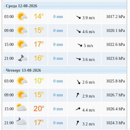
Среда 12-08-2026
03:00
0 mm
1017.2 hPa
3.9 m/s
09:00
0 mm
1020.1 hPa
4.6 m/s
15:00
0 mm
1022.6 hPa
5 m/s
21:00
0 mm
1023.6 hPa
3.6 m/s
Четверг 13-08-2026
03:00
0 mm
1025.8 hPa
2.6 m/s
09:00
0 mm
1026.7 hPa
2.9 m/s
15:00
0 mm
1026.4 hPa
4.4 m/s
21:00
0 mm
1024.3 hPa
3.2 m/s