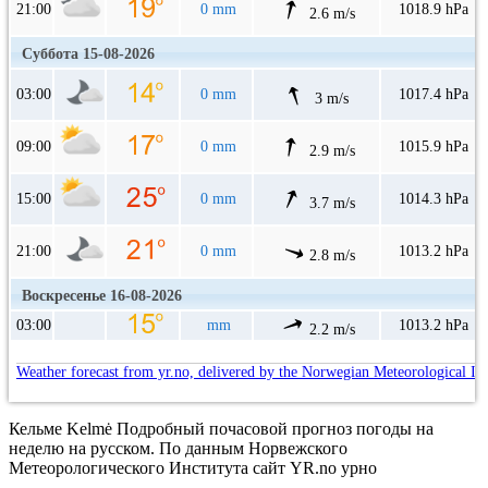
21:00
0 mm
1018.9 hPa
2.6 m/s
Суббота 15-08-2026
03:00
0 mm
1017.4 hPa
3 m/s
09:00
0 mm
1015.9 hPa
2.9 m/s
15:00
0 mm
1014.3 hPa
3.7 m/s
21:00
0 mm
1013.2 hPa
2.8 m/s
Воскресенье 16-08-2026
03:00
mm
1013.2 hPa
2.2 m/s
Weather forecast from yr.no, delivered by the Norwegian Meteorological In
Кельме Kelmė Подробный почасовой прогноз погоды на
неделю на русском. По данным Норвежского
Метеорологического Института сайт YR.no урно