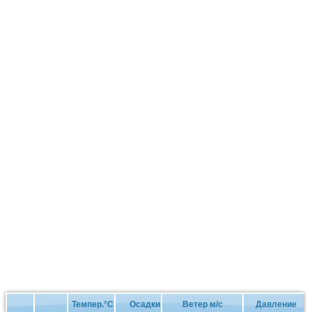
Темпер.°C
Осадки
Ветер м/с
Давление