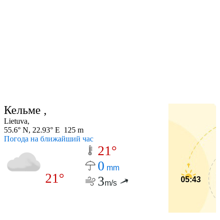
Кельме ,
Lietuva,
55.6° N, 22.93° E 125 m
Погода на ближайший час
21°
0
mm
21°
3
05:43
m/s