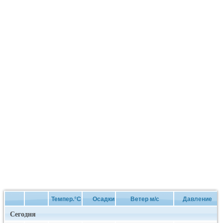
Темпер.°C
Осадки
Ветер м/с
Давление
Сегодня