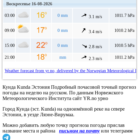
Воскресенье 16-08-2026
03:00
0 mm
1011.7 hPa
3.1 m/s
09:00
0 mm
1010.2 hPa
3.4 m/s
15:00
0 mm
1010.5 hPa
2.8 m/s
21:00
mm
1011.2 hPa
2.3 m/s
Weather forecast from yr.no, delivered by the Norwegian Meteorological In
Кунда Kunda Эстония Подробный почасовой точный прогноз
погоды на неделю на русском. По данным Норвежского
Метеорологического Института сайт YR.no урно
Город Кунда (эст. Kunda) на одноимённой реке на севере
Эстонии, в уезде Ляэне-Вирумаа.
Можно добавить любую точку прогноза погоды прислав
название места и района
письмом на почту
или телеграмм