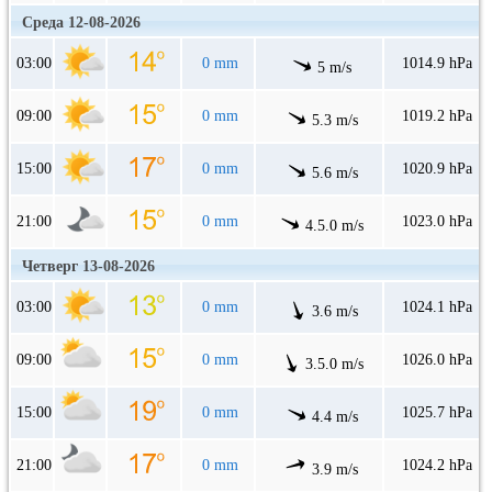
Среда 12-08-2026
03:00
0 mm
1014.9 hPa
5 m/s
09:00
0 mm
1019.2 hPa
5.3 m/s
15:00
0 mm
1020.9 hPa
5.6 m/s
21:00
0 mm
1023.0 hPa
4.5.0 m/s
Четверг 13-08-2026
03:00
0 mm
1024.1 hPa
3.6 m/s
09:00
0 mm
1026.0 hPa
3.5.0 m/s
15:00
0 mm
1025.7 hPa
4.4 m/s
21:00
0 mm
1024.2 hPa
3.9 m/s