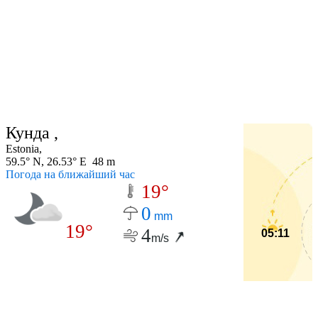
Кунда ,
Estonia,
59.5° N, 26.53° E 48 m
Погода на ближайший час
19°
0
mm
19°
4
05:11
m/s