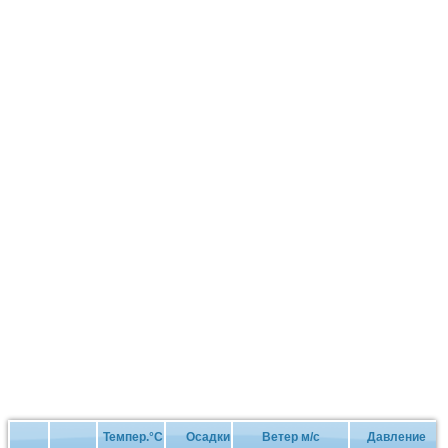
Темпер.°C
Осадки
Ветер м/с
Давление