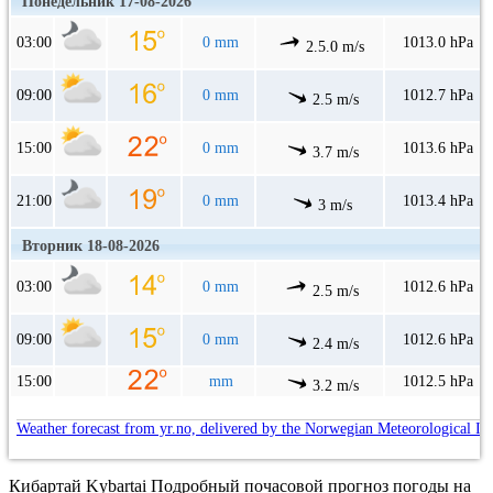
Понедельник 17-08-2026
03:00
0 mm
1013.0 hPa
2.5.0 m/s
09:00
0 mm
1012.7 hPa
2.5 m/s
15:00
0 mm
1013.6 hPa
3.7 m/s
21:00
0 mm
1013.4 hPa
3 m/s
Вторник 18-08-2026
03:00
0 mm
1012.6 hPa
2.5 m/s
09:00
0 mm
1012.6 hPa
2.4 m/s
15:00
mm
1012.5 hPa
3.2 m/s
Weather forecast from yr.no, delivered by the Norwegian Meteorological In
Кибартай Kybartai Подробный почасовой прогноз погоды на