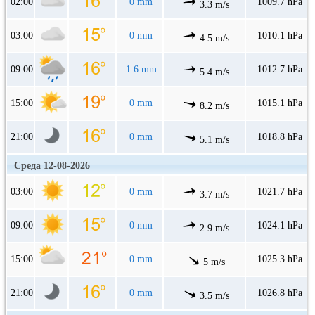
02:00
0 mm
1009.7 hPa
3.3 m/s
03:00
0 mm
1010.1 hPa
4.5 m/s
09:00
1.6 mm
1012.7 hPa
5.4 m/s
15:00
0 mm
1015.1 hPa
8.2 m/s
21:00
0 mm
1018.8 hPa
5.1 m/s
Среда 12-08-2026
03:00
0 mm
1021.7 hPa
3.7 m/s
09:00
0 mm
1024.1 hPa
2.9 m/s
15:00
0 mm
1025.3 hPa
5 m/s
21:00
0 mm
1026.8 hPa
3.5 m/s