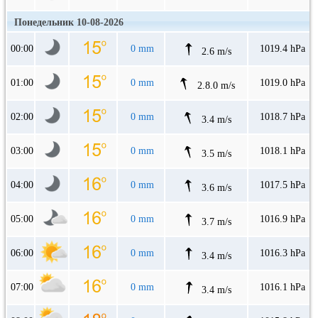
Понедельник 10-08-2026
00:00
0 mm
1019.4 hPa
2.6 m/s
01:00
0 mm
1019.0 hPa
2.8.0 m/s
02:00
0 mm
1018.7 hPa
3.4 m/s
03:00
0 mm
1018.1 hPa
3.5 m/s
04:00
0 mm
1017.5 hPa
3.6 m/s
05:00
0 mm
1016.9 hPa
3.7 m/s
06:00
0 mm
1016.3 hPa
3.4 m/s
07:00
0 mm
1016.1 hPa
3.4 m/s