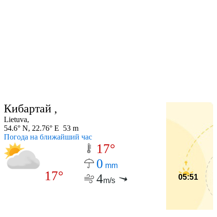
Кибартай ,
Lietuva,
54.6° N, 22.76° E 53 m
Погода на ближайший час
17°
0
mm
17°
4
05:51
m/s