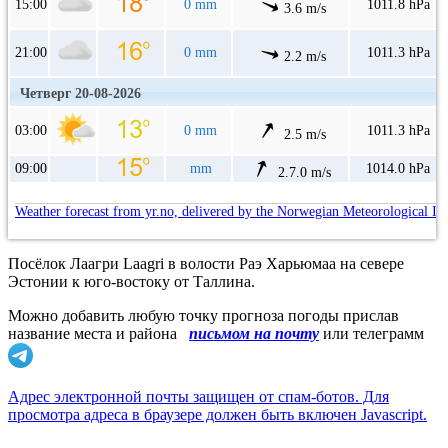
15:00
0 mm
1011.8 hPa
3.6 m/s
21:00
0 mm
1011.3 hPa
2.2 m/s
Четверг 20-08-2026
03:00
0 mm
1011.3 hPa
2.5 m/s
09:00
mm
1014.0 hPa
2.7.0 m/s
Weather forecast from yr.no, delivered by the Norwegian Meteorological In
Посёлок Лаагри Laagri в волости Раэ Харьюмаа на севере
Эстонии к юго-востоку от Таллина.
Можно добавить любую точку прогноза погоды прислав
название места и района
письмом на почту
или телеграмм
Адрес электронной почты защищен от спам-ботов. Для
просмотра адреса в браузере должен быть включен Javascript.