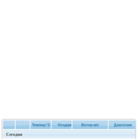
Темпер.°C
Осадки
Ветер м/с
Давление
Сегодня