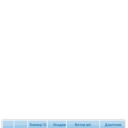
Темпер.°C
Осадки
Ветер м/с
Давление