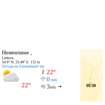
Неменчине ,
Lietuva,
54.9° N, 25.48° E 132 m
Погода на ближайший час
22°
0
mm
22°
3
05:38
m/s