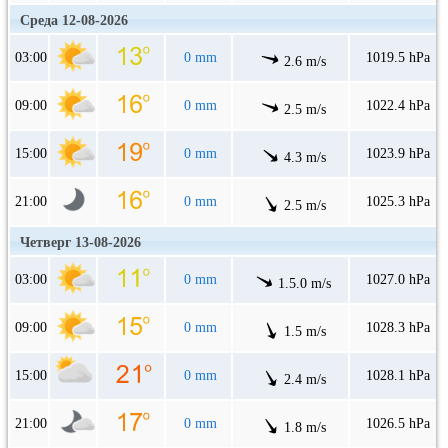
Среда 12-08-2026
03:00
0 mm
1019.5 hPa
2.6 m/s
09:00
0 mm
1022.4 hPa
2.5 m/s
15:00
0 mm
1023.9 hPa
4.3 m/s
21:00
0 mm
1025.3 hPa
2.5 m/s
Четверг 13-08-2026
03:00
0 mm
1027.0 hPa
1.5.0 m/s
09:00
0 mm
1028.3 hPa
1.5 m/s
15:00
0 mm
1028.1 hPa
2.4 m/s
21:00
0 mm
1026.5 hPa
1.8 m/s