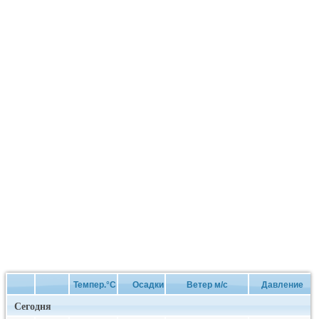
Темпер.°C
Осадки
Ветер м/с
Давление
Сегодня