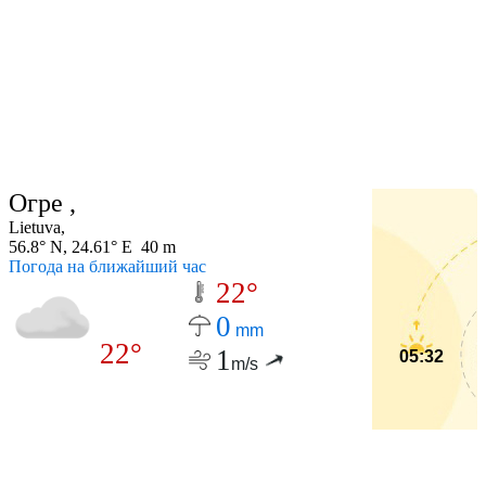
Огре ,
Lietuva,
56.8° N, 24.61° E 40 m
Погода на ближайший час
22°
0
mm
22°
1
05:32
m/s