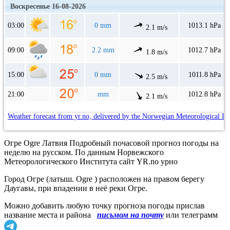
Воскресенье 16-08-2026
03:00
0 mm
1013.1 hPa
2.1 m/s
09:00
2.2 mm
1012.7 hPa
1.8 m/s
15:00
0 mm
1011.8 hPa
2.5 m/s
21:00
mm
1012.8 hPa
2.1 m/s
Weather forecast from yr.no, delivered by the Norwegian Meteorological In
Огре Ogre Латвия Подробный почасовой прогноз погоды на
неделю на русском. По данным Норвежского
Метеорологического Института сайт YR.no урно
Город Огре (латыш. Ogre ) расположен на правом берегу
Даугавы, при впадении в неё реки Огре.
Можно добавить любую точку прогноза погоды прислав
название места и района
письмом на почту
или телеграмм