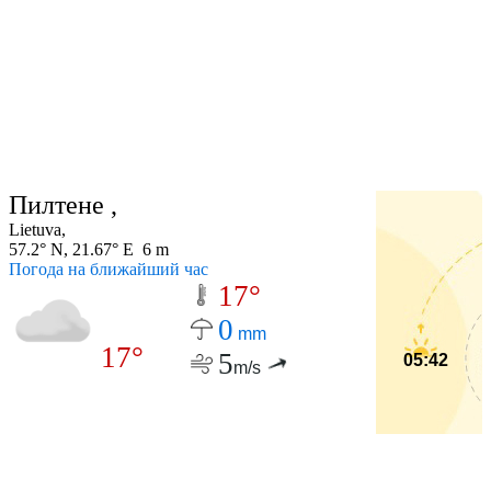
Пилтене ,
Lietuva,
57.2° N, 21.67° E 6 m
Погода на ближайший час
17°
0
mm
17°
5
05:42
m/s