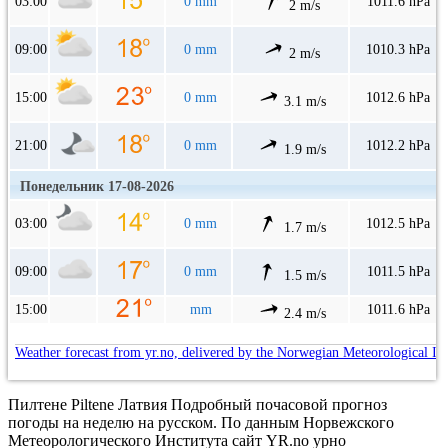
03:00
0 mm
1011.6 hPa
2 m/s
09:00
0 mm
1010.3 hPa
2 m/s
15:00
0 mm
1012.6 hPa
3.1 m/s
21:00
0 mm
1012.2 hPa
1.9 m/s
Понедельник 17-08-2026
03:00
0 mm
1012.5 hPa
1.7 m/s
09:00
0 mm
1011.5 hPa
1.5 m/s
15:00
mm
1011.6 hPa
2.4 m/s
Weather forecast from yr.no, delivered by the Norwegian Meteorological In
Пилтене Piltene Латвия Подробный почасовой прогноз
погоды на неделю на русском. По данным Норвежского
Метеорологического Института сайт YR.no урно