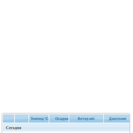
Темпер.°C
Осадки
Ветер м/с
Давление
Сегодня