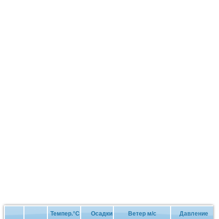
Темпер.°C
Осадки
Ветер м/с
Давление