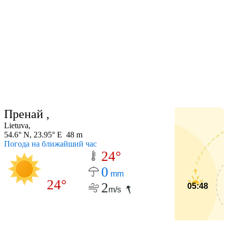
Пренай ,
Lietuva,
54.6° N, 23.95° E 48 m
Погода на ближайший час
24°
0
mm
24°
2
05:48
m/s