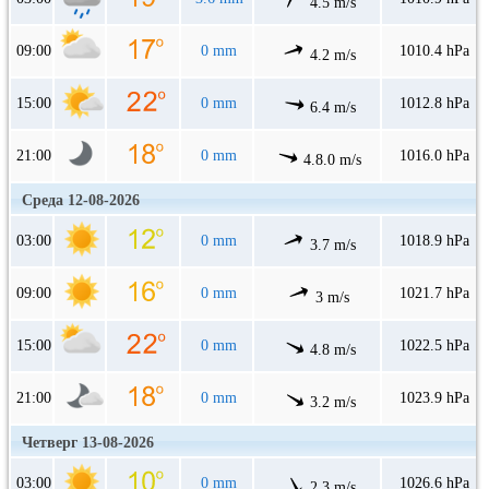
4.5 m/s
09:00
0 mm
1010.4 hPa
4.2 m/s
15:00
0 mm
1012.8 hPa
6.4 m/s
21:00
0 mm
1016.0 hPa
4.8.0 m/s
Среда 12-08-2026
03:00
0 mm
1018.9 hPa
3.7 m/s
09:00
0 mm
1021.7 hPa
3 m/s
15:00
0 mm
1022.5 hPa
4.8 m/s
21:00
0 mm
1023.9 hPa
3.2 m/s
Четверг 13-08-2026
03:00
0 mm
1026.6 hPa
2.3 m/s