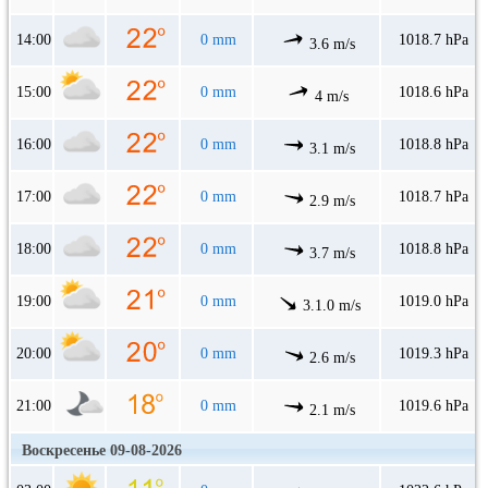
14:00
0 mm
1018.7 hPa
3.6 m/s
15:00
0 mm
1018.6 hPa
4 m/s
16:00
0 mm
1018.8 hPa
3.1 m/s
17:00
0 mm
1018.7 hPa
2.9 m/s
18:00
0 mm
1018.8 hPa
3.7 m/s
19:00
0 mm
1019.0 hPa
3.1.0 m/s
20:00
0 mm
1019.3 hPa
2.6 m/s
21:00
0 mm
1019.6 hPa
2.1 m/s
Воскресенье 09-08-2026