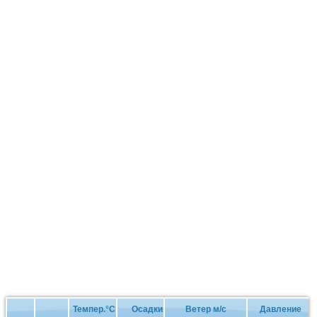
Темпер.°C
Осадки
Ветер м/с
Давление