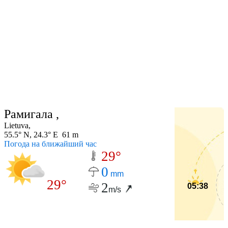
Рамигала ,
Lietuva,
55.5° N, 24.3° E 61 m
Погода на ближайший час
29°
0
mm
29°
2
05:38
m/s