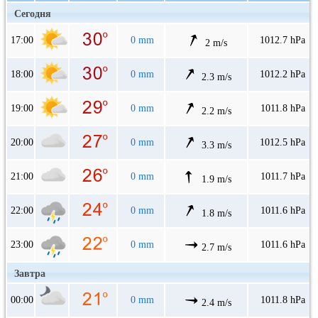
Сегодня
17:00
0 mm
1012.7 hPa
2 m/s
18:00
0 mm
1012.2 hPa
2.3 m/s
19:00
0 mm
1011.8 hPa
2.2 m/s
20:00
0 mm
1012.5 hPa
3.3 m/s
21:00
0 mm
1011.7 hPa
1.9 m/s
22:00
0 mm
1011.6 hPa
1.8 m/s
23:00
0 mm
1011.6 hPa
2.7 m/s
Завтра
00:00
0 mm
1011.8 hPa
2.4 m/s