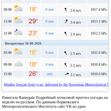
09:00
0 mm
1017.4 hPa
2.6 m/s
15:00
0 mm
1013.1 hPa
3.4 m/s
21:00
0 mm
1012.2 hPa
2.9 m/s
Воскресенье 16-08-2026
03:00
0 mm
1011.6 hPa
2.5 m/s
09:00
0 mm
1010.8 hPa
2.2 m/s
15:00
mm
1010.6 hPa
3.1 m/s
Weather forecast from yr.no, delivered by the Norwegian Meteorological In
Рамигала Ramygala Подробный почасовой прогноз погоды на
неделю на русском. По данным Норвежского
Метеорологического Института сайт YR.no урно