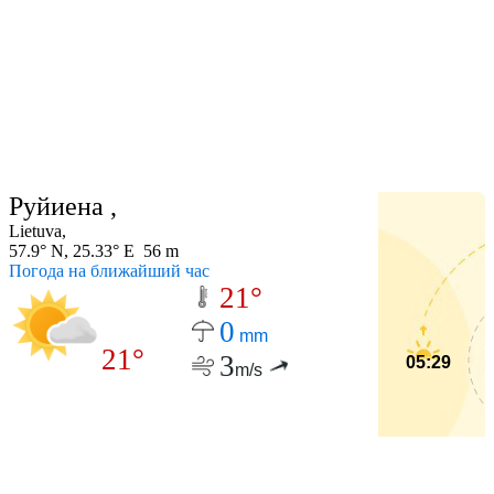
Руйиена ,
Lietuva,
57.9° N, 25.33° E 56 m
Погода на ближайший час
21°
0
mm
21°
3
05:29
m/s