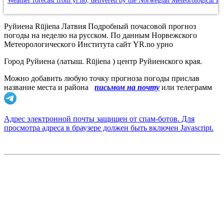
Weather forecast from yr.no, delivered by the Norwegian Meteorological In
Руйиена Rūjiena Латвия Подробный почасовой прогноз
погоды на неделю на русском. По данным Норвежского
Метеорологического Института сайт YR.no урно
Город Руйиена (латыш. Rūjiena ) центр Руйиенского края.
Можно добавить любую точку прогноза погоды прислав
название места и района
письмом на почту
или телеграмм
Адрес электронной почты защищен от спам-ботов. Для
просмотра адреса в браузере должен быть включен Javascript.