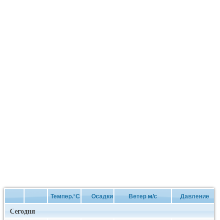
Темпер.°C
Осадки
Ветер м/с
Давление
Сегодня