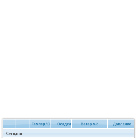
Темпер.°C
Осадки
Ветер м/с
Давление
Сегодня