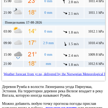
15:00
0 mm
1011.4 hPa
2.8 m/s
21:00
0 mm
1011.1 hPa
2.1 m/s
Понедельник 17-08-2026
03:00
0 mm
1012.1 hPa
1.8 m/s
09:00
2.9 mm
1010.4 hPa
1.5 m/s
15:00
0 mm
1009.8 hPa
2.4 m/s
21:00
mm
1012.6 hPa
1.8 m/s
Weather forecast from yr.no, delivered by the Norwegian Meteorological In
Деревня Румба в волости Ляэнеранна уезда Пярнумаа,
Эстония. На территории деревни река Велизе впадает в реку
Вигала, которую иногда называют Румба.
Можно добавить любую точку прогноза погоды прислав
название места и района
письмом на почту
или телеграмм