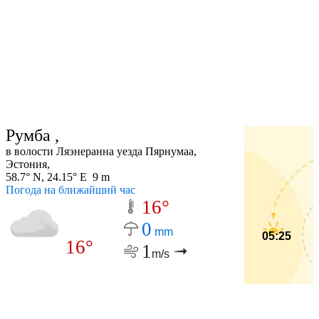
Румба ,
в волости Ляэнеранна уезда Пярнумаа,
Эстония,
58.7° N, 24.15° E 9 m
Погода на ближайший час
16°
0
mm
05:25
16°
1
m/s