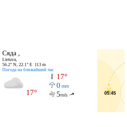
Сяда ,
Lietuva,
56.2° N, 22.1° E 113 m
Погода на ближайший час
17°
0
mm
17°
5
05:45
m/s