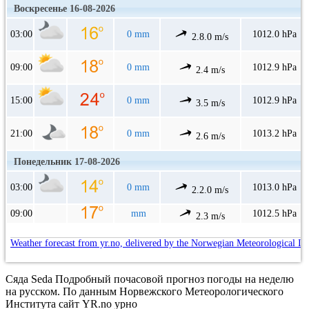
Воскресенье 16-08-2026
03:00
0 mm
1012.0 hPa
2.8.0 m/s
09:00
0 mm
1012.9 hPa
2.4 m/s
15:00
0 mm
1012.9 hPa
3.5 m/s
21:00
0 mm
1013.2 hPa
2.6 m/s
Понедельник 17-08-2026
03:00
0 mm
1013.0 hPa
2.2.0 m/s
09:00
mm
1012.5 hPa
2.3 m/s
Weather forecast from yr.no, delivered by the Norwegian Meteorological In
Сяда Seda Подробный почасовой прогноз погоды на неделю
на русском. По данным Норвежского Метеорологического
Института сайт YR.no урно