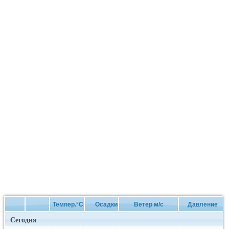
Темпер.°C
Осадки
Ветер м/с
Давление
Сегодня