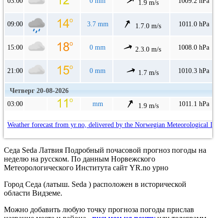
03:00
0 mm
1009.2 hPa
1.9 m/s
09:00
3.7 mm
1011.0 hPa
1.7.0 m/s
15:00
0 mm
1008.0 hPa
2.3.0 m/s
21:00
0 mm
1010.3 hPa
1.7 m/s
Четверг 20-08-2026
03:00
mm
1011.1 hPa
1.9 m/s
Weather forecast from yr.no, delivered by the Norwegian Meteorological In
Седа Seda Латвия Подробный почасовой прогноз погоды на
неделю на русском. По данным Норвежского
Метеорологического Института сайт YR.no урно
Город Седа (латыш. Seda ) расположен в исторической
области Видземе.
Можно добавить любую точку прогноза погоды прислав