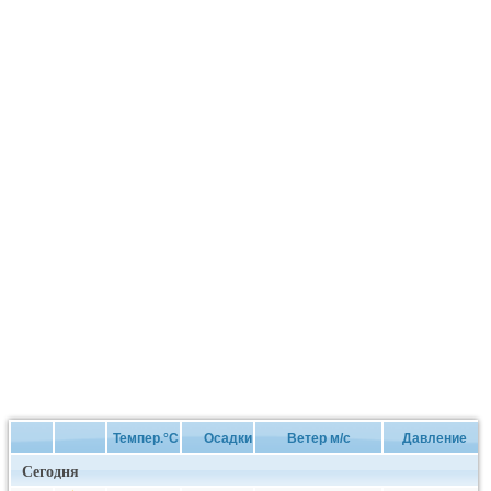
Темпер.°C
Осадки
Ветер м/с
Давление
Сегодня