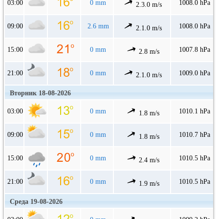
03:00
0 mm
1008.0 hPa
2.3.0 m/s
09:00
2.6 mm
1008.0 hPa
2.1.0 m/s
15:00
0 mm
1007.8 hPa
2.8 m/s
21:00
0 mm
1009.0 hPa
2.1.0 m/s
Вторник 18-08-2026
03:00
0 mm
1010.1 hPa
1.8 m/s
09:00
0 mm
1010.7 hPa
1.8 m/s
15:00
0 mm
1010.5 hPa
2.4 m/s
21:00
0 mm
1010.5 hPa
1.9 m/s
Среда 19-08-2026