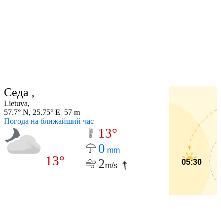
Седа ,
Lietuva,
57.7° N, 25.75° E 57 m
Погода на ближайший час
13°
0
mm
13°
2
05:30
m/s