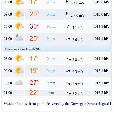
03:00
0 mm
1019.0 hPa
3.4.0 m/s
09:00
0 mm
1018.0 hPa
2.7.0 m/s
15:00
0 mm
1014.9 hPa
4.1 m/s
21:00
0 mm
1014.1 hPa
2.6 m/s
Воскресенье 16-08-2026
03:00
0 mm
1014.1 hPa
2.8 m/s
09:00
0 mm
1013.1 hPa
2.3 m/s
15:00
0 mm
1013.1 hPa
2.9 m/s
21:00
mm
1012.5 hPa
3.2 m/s
Weather forecast from yr.no, delivered by the Norwegian Meteorological In