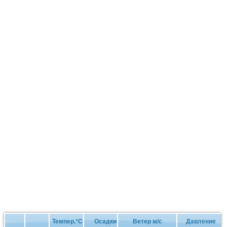
Темпер.°C
Осадки
Ветер м/с
Давление