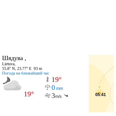
Шядува ,
Lietuva,
55.8° N, 23.77° E 93 m
Погода на ближайший час
19°
0
mm
19°
3
05:41
m/s