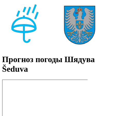
Прогноз погоды Шядува
Šeduva