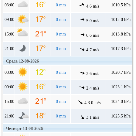
03:00
0 mm
1010.5 hPa
4.6 m/s
09:00
0 mm
1012.0 hPa
5.0 m/s
15:00
0 mm
1013.8 hPa
6.6 m/s
21:00
0 mm
1017.3 hPa
4.7 m/s
Среда 12-08-2026
03:00
0 mm
1020.7 hPa
3.6 m/s
09:00
0 mm
1023.1 hPa
2.4 m/s
15:00
0 mm
1024.0 hPa
4.3.0 m/s
21:00
0 mm
1025.5 hPa
3.1 m/s
Четверг 13-08-2026