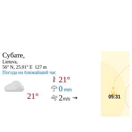
Субате,
Lietuva,
56° N, 25.91° E 127 m
Погода на ближайший час
21°
0
mm
21°
2
05:31
m/s