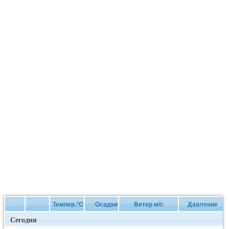
Темпер.°C
Осадки
Ветер м/с
Давление
Сегодня