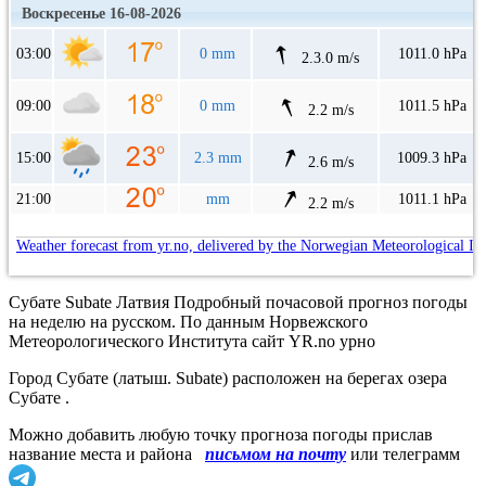
Воскресенье 16-08-2026
03:00
0 mm
1011.0 hPa
2.3.0 m/s
09:00
0 mm
1011.5 hPa
2.2 m/s
15:00
2.3 mm
1009.3 hPa
2.6 m/s
21:00
mm
1011.1 hPa
2.2 m/s
Weather forecast from yr.no, delivered by the Norwegian Meteorological In
Субате Subate Латвия Подробный почасовой прогноз погоды
на неделю на русском. По данным Норвежского
Метеорологического Института сайт YR.no урно
Город Субате (латыш. Subate) расположен на берегах озера
Субате .
Можно добавить любую точку прогноза погоды прислав
название места и района
письмом на почту
или телеграмм