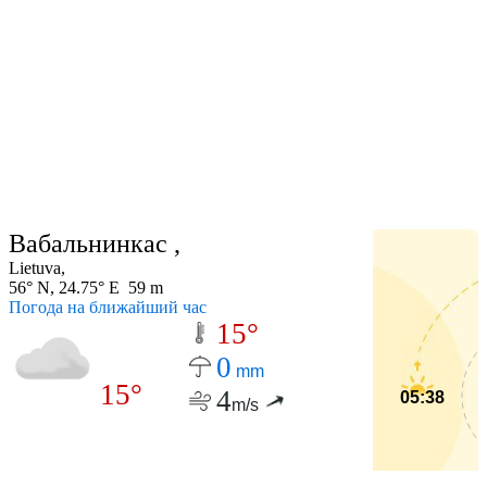
Вабальнинкас ,
Lietuva,
56° N, 24.75° E 59 m
Погода на ближайший час
15°
0
mm
15°
4
05:38
m/s