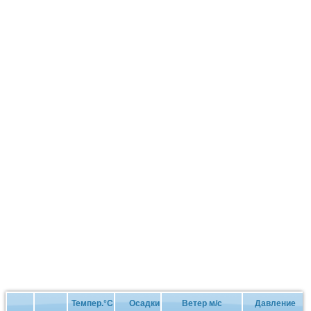
Темпер.°C
Осадки
Ветер м/с
Давление