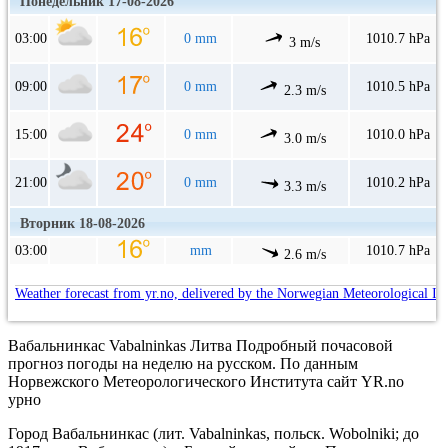
Понедельник 17-08-2026
03:00
0 mm
1010.7 hPa
3 m/s
09:00
0 mm
1010.5 hPa
2.3 m/s
15:00
0 mm
1010.0 hPa
3.0 m/s
21:00
0 mm
1010.2 hPa
3.3 m/s
Вторник 18-08-2026
03:00
mm
1010.7 hPa
2.6 m/s
Weather forecast from yr.no, delivered by the Norwegian Meteorological In
Вабальнинкас Vabalninkas Литва Подробный почасовой
прогноз погоды на неделю на русском. По данным
Норвежского Метеорологического Института сайт YR.no
урно
Город Вабальнинкас (лит. Vabalninkas, польск. Wobolniki; до