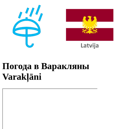
Погода в Варакляны
Varakļāni