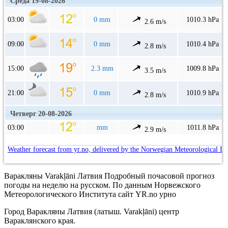
Среда 19-08-2026
03:00
0 mm
1010.3 hPa
2.6 m/s
09:00
0 mm
1010.4 hPa
2.8 m/s
15:00
2.3 mm
1009.8 hPa
3.5 m/s
21:00
0 mm
1010.9 hPa
2.8 m/s
Четверг 20-08-2026
03:00
mm
1011.8 hPa
2.9 m/s
Weather forecast from yr.no, delivered by the Norwegian Meteorological In
Варакляны Varakļāni Латвия Подробный почасовой прогноз
погоды на неделю на русском. По данным Норвежского
Метеорологического Института сайт YR.no урно
Город Варакляны Латвия (латыш. Varakļāni) центр
Вараклянского края.