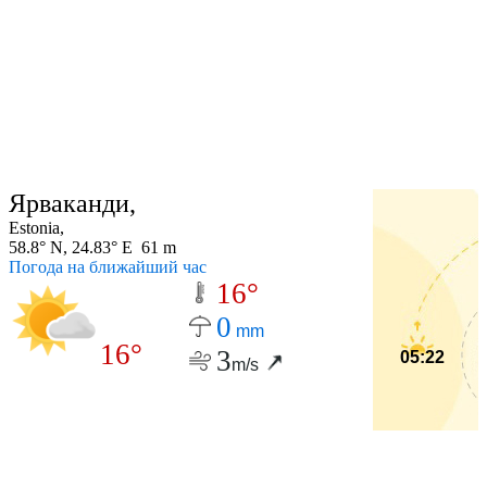
Ярваканди,
Estonia,
58.8° N, 24.83° E 61 m
Погода на ближайший час
16°
0
mm
16°
3
05:22
m/s