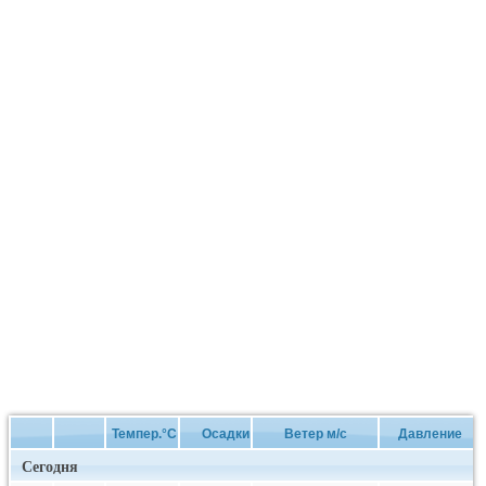
Темпер.°C
Осадки
Ветер м/с
Давление
Сегодня