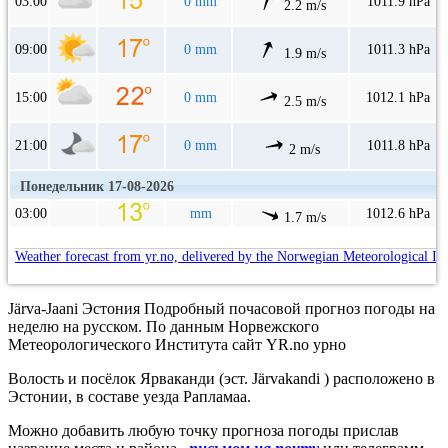
03:00
0 mm
1011.9 hPa
2.2 m/s
09:00
0 mm
1011.3 hPa
1.9 m/s
15:00
0 mm
1012.1 hPa
2.5 m/s
21:00
0 mm
1011.8 hPa
2 m/s
Понедельник 17-08-2026
03:00
mm
1012.6 hPa
1.7 m/s
Weather forecast from yr.no, delivered by the Norwegian Meteorological In
Järva-Jaani Эстония Подробный почасовой прогноз погоды на
неделю на русском. По данным Норвежского
Метеорологического Института сайт YR.no урно
Волость и посёлок Ярваканди (эст. Järvakandi ) расположено в
Эстонии, в составе уезда Рапламаа.
Можно добавить любую точку прогноза погоды прислав